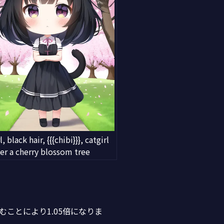
l, black hair, {{{chibi}}}, catgirl
er a cherry blossom tree
むことにより1.05倍になりま