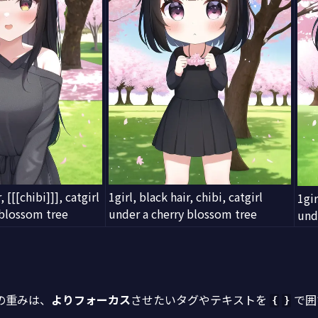
, [[[chibi]]], catgirl
1girl, black hair, chibi, catgirl
1gir
 blossom tree
under a cherry blossom tree
und
の重みは、
よりフォーカス
させたいタグやテキストを
で囲
{
}