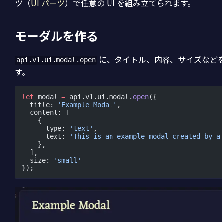
ツ（
UI パーツ
）で任意の UI を組み立てられます。
モーダルを作る
に、タイトル、内容、サイズなど
api.v1.ui.modal.open
す。
let
 modal 
=
 api.v1.ui.modal.
open
({
  title: 
'Example Modal'
,
  content: [
    {
      type: 
'text'
,
      text: 
'This is an example modal created by a
    },
  ],
  size: 
'small'
});